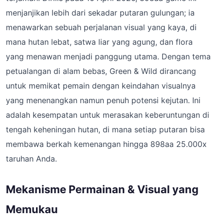
menjanjikan lebih dari sekadar putaran gulungan; ia
menawarkan sebuah perjalanan visual yang kaya, di
mana hutan lebat, satwa liar yang agung, dan flora
yang menawan menjadi panggung utama. Dengan tema
petualangan di alam bebas, Green & Wild dirancang
untuk memikat pemain dengan keindahan visualnya
yang menenangkan namun penuh potensi kejutan. Ini
adalah kesempatan untuk merasakan keberuntungan di
tengah keheningan hutan, di mana setiap putaran bisa
membawa berkah kemenangan hingga 898aa 25.000x
taruhan Anda.
Mekanisme Permainan & Visual yang
Memukau