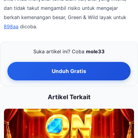
dan tidak takut mengambil risiko untuk mengejar
berkah kemenangan besar, Green & Wild layak untuk
898aa
dicoba.
Suka artikel ini? Coba
mole33
Unduh Gratis
Artikel Terkait