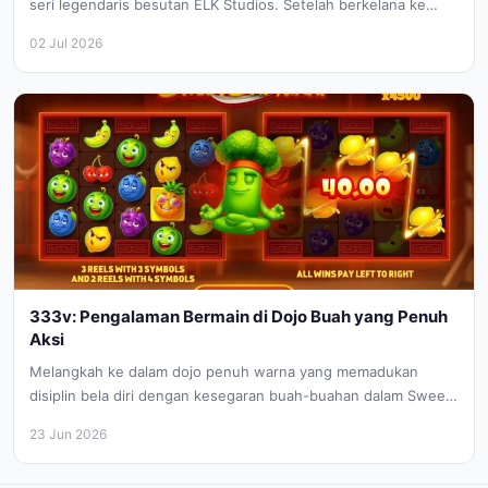
seri legendaris besutan ELK Studios. Setelah berkelana ke
berbagai penjuru...
02 Jul 2026
333v: Pengalaman Bermain di Dojo Buah yang Penuh
Aksi
Melangkah ke dalam dojo penuh warna yang memadukan
disiplin bela diri dengan kesegaran buah-buahan dalam Sweet
Samurai, sebuah kreasi unik...
23 Jun 2026