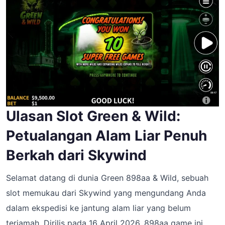
Ulasan Slot Green & Wild:
Petualangan Alam Liar Penuh
Berkah dari Skywind
Selamat datang di dunia Green 898aa & Wild, sebuah
slot memukau dari Skywind yang mengundang Anda
dalam ekspedisi ke jantung alam liar yang belum
terjamah. Dirilis pada 16 April 2026, 898aa game ini