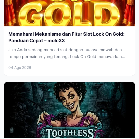
Memahami Mekanisme dan Fitur Slot Lock On Gold:
Panduan Cepat – mole33
Jika Anda sedang mencari slot dengan nuansa mewah dan
tempo permainan yang tenang, Lock On Gold menawarkan
pengalaman yang menarik....
04 Agu 2026