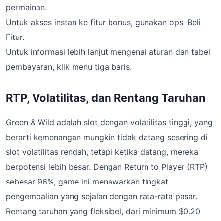
permainan.
Untuk akses instan ke fitur bonus, gunakan opsi Beli
Fitur.
Untuk informasi lebih lanjut mengenai aturan dan tabel
pembayaran, klik menu tiga baris.
RTP, Volatilitas, dan Rentang Taruhan
Green & Wild adalah slot dengan volatilitas tinggi, yang
berarti kemenangan mungkin tidak datang sesering di
slot volatilitas rendah, tetapi ketika datang, mereka
berpotensi lebih besar. Dengan Return to Player (RTP)
sebesar 96%, game ini menawarkan tingkat
pengembalian yang sejalan dengan rata-rata pasar.
Rentang taruhan yang fleksibel, dari minimum $0.20