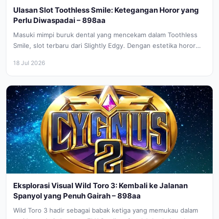
Ulasan Slot Toothless Smile: Ketegangan Horor yang
Perlu Diwaspadai – 898aa
Masuki mimpi buruk dental yang mencekam dalam Toothless
Smile, slot terbaru dari Slightly Edgy. Dengan estetika horor
gotik dan gaya...
18 Jul 2026
Eksplorasi Visual Wild Toro 3: Kembali ke Jalanan
Spanyol yang Penuh Gairah – 898aa
Wild Toro 3 hadir sebagai babak ketiga yang memukau dalam