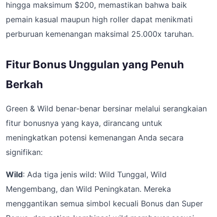
hingga maksimum $200, memastikan bahwa baik
pemain kasual maupun high roller dapat menikmati
perburuan kemenangan maksimal 25.000x taruhan.
Fitur Bonus Unggulan yang Penuh
Berkah
Green & Wild benar-benar bersinar melalui serangkaian
fitur bonusnya yang kaya, dirancang untuk
meningkatkan potensi kemenangan Anda secara
signifikan:
Wild
: Ada tiga jenis wild: Wild Tunggal, Wild
Mengembang, dan Wild Peningkatan. Mereka
menggantikan semua simbol kecuali Bonus dan Super