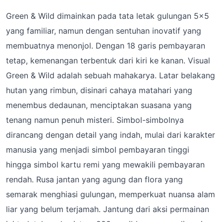
Green & Wild dimainkan pada tata letak gulungan 5×5
yang familiar, namun dengan sentuhan inovatif yang
membuatnya menonjol. Dengan 18 garis pembayaran
tetap, kemenangan terbentuk dari kiri ke kanan. Visual
Green & Wild adalah sebuah mahakarya. Latar belakang
hutan yang rimbun, disinari cahaya matahari yang
menembus dedaunan, menciptakan suasana yang
tenang namun penuh misteri. Simbol-simbolnya
dirancang dengan detail yang indah, mulai dari karakter
manusia yang menjadi simbol pembayaran tinggi
hingga simbol kartu remi yang mewakili pembayaran
rendah. Rusa jantan yang agung dan flora yang
semarak menghiasi gulungan, memperkuat nuansa alam
liar yang belum terjamah. Jantung dari aksi permainan